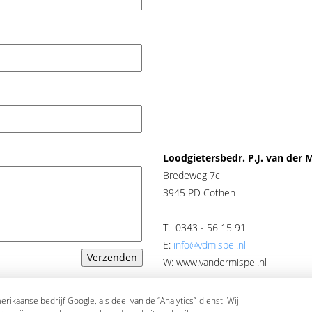
Loodgietersbedr. P.J. van der M
Bredeweg 7c
3945 PD Cothen
T: 0343 - 56 15 91
E:
info@vdmispel.nl
W: www.vandermispel.nl
rikaanse bedrijf Google, als deel van de “Analytics”-dienst. Wij